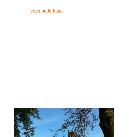
bouw- en industriële sector, als ook voor
groenonderhoud
. Door de combinatie met onze
afdeling transport zijn wij landelijk inzetbaar.
Daarnaast richten wij ons ook op de specifieke
transportmarkt, o.a. met diepladertransport.
Iedereen kan bij ons terecht voor een passend advies
en persoonlijke service.
Onze oplossingen maken het verschil!
Kijkt u rustig verder op deze site om u verder te
oriënteren naar onze mogelijkheden voor u.