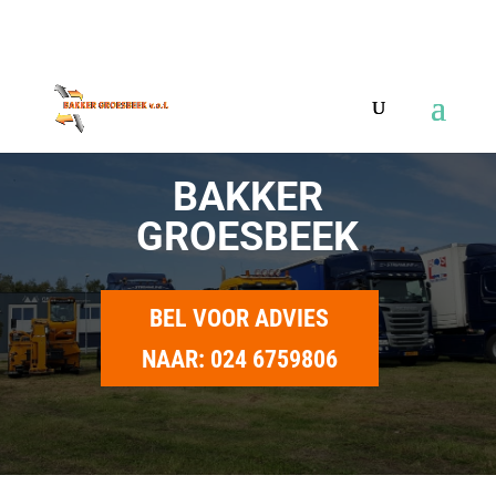
024 6759806
info@bakkergroesbeek.nl
BAKKER
GROESBEEK
BEL VOOR ADVIES
NAAR: 024 6759806