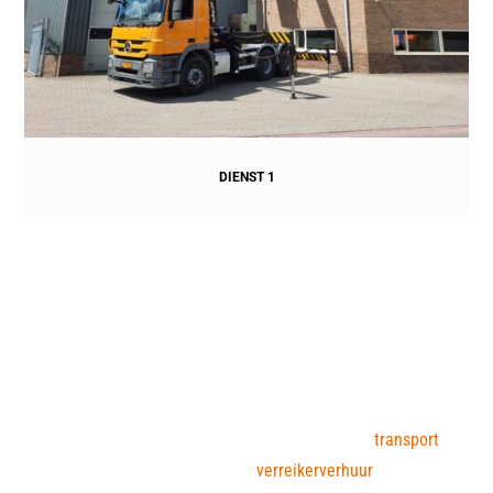
DIENST 1
OVER BAKKER
GROESBEEK
Wij zijn uw partner in horizontaal en verticaal
transport
.
U kunt bij ons terecht voor
verreikerverhuur
in o.a. de