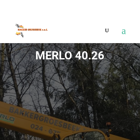
024 6759806
info@bakkergroesbeek.nl
MERLO 40.26