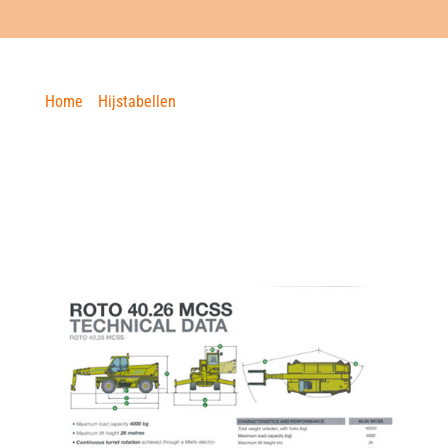
Home
»
Hijstabellen
»
Merlo 40.26
HIJSTABEL
MERLO 40.26