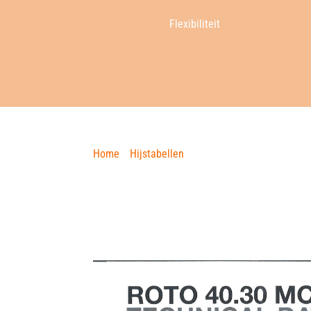
Flexibiliteit
Home
»
Hijstabellen
»
Merlo 40.30
HIJSTABEL
MERLO 40.30