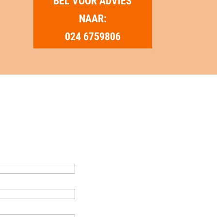
BEL VOOR ADVIES
NAAR:
024 6759806
EEM CONTACT OP
Uw naam
*
Uw email
*
Onderwerp