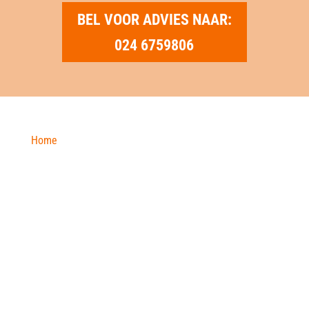
BEL VOOR ADVIES NAAR:
024 6759806
Home
»
Groen Onderhoud
ROOIEN MET DE
VERREIKER
Door onze jarenlange ervaring en goede samenwerking
met de juiste partijen, kunnen wij u op een juiste
manier van dienst zijn in het adviseren en uitvoeren
van het rooien en snoeien van uw bomen. Uiteraard
kan ook het vrijgekomen hout op de door u gewenste