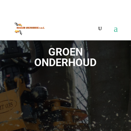
024 6759806
info@bakkergroesbeek.nl
GROEN
ONDERHOUD